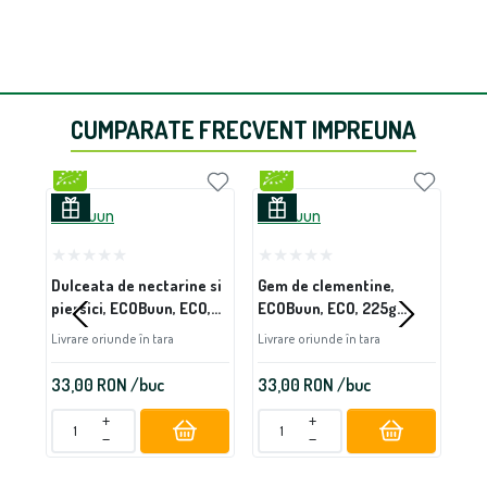
CUMPARATE FRECVENT IMPREUNA
ECOBuun
ECOBuun
EC
Dulceata de nectarine si
Gem de clementine,
Gem
piersici, ECOBuun, ECO,
ECOBuun, ECO, 225g
EC
200g (fara zahar)
(fara zahar)
(fa
Livrare oriunde în tara
Livrare oriunde în tara
Livr
33,00
RON
/buc
33,00
RON
/buc
33
+
+
−
−