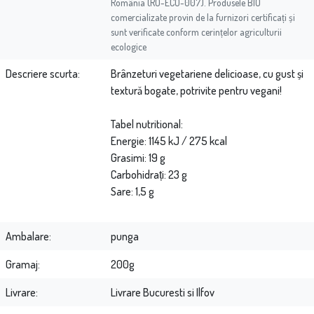
România (RO-ECO-007). Produsele BIO
comercializate provin de la furnizori certificați și
sunt verificate conform cerințelor agriculturii
ecologice
Descriere scurta
Brânzeturi vegetariene delicioase, cu gust și
textură bogate, potrivite pentru vegani!
Tabel nutritional:
Energie: 1145 kJ / 275 kcal
Grasimi: 19 g
Carbohidrați: 23 g
Sare: 1,5 g
Ambalare
punga
Gramaj
200g
Livrare
Livrare Bucuresti si Ilfov