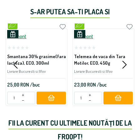
S-AR PUTEA SA-TI PLACA SI
Lactmont
Lactmont
Smantana 30% grasime(fara
Telemea de vaca din Tara
lactoza), ECO, 300ml
Motilor, ECO, 450g
Livrare Bucuresti si Ilfov
Livrare Bucuresti si Ilfov
25,00
RON
/buc
23,00
RON
/buc
+
+
−
−
FII LA CURENT CU ULTIMELE NOUTĂȚI DE LA
FROOPT!