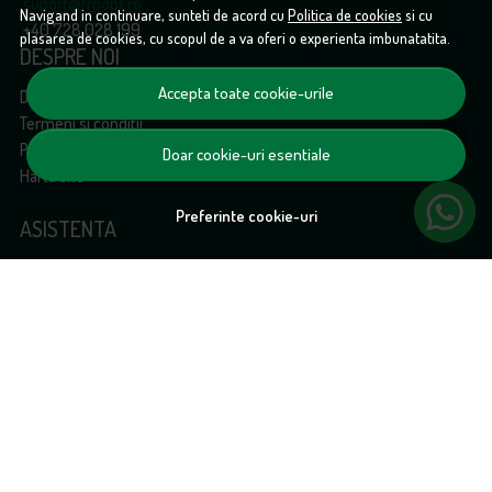
suport@froopt.ro
Navigand in continuare, sunteti de acord cu
Politica de cookies
si cu
+40 728 028 199
plasarea de cookies, cu scopul de a va oferi o experienta imbunatatita.
DESPRE NOI
Accepta toate cookie-urile
Despre noi
Termeni si conditii
Politica de Cookies
Doar cookie-uri esentiale
Harta site
Preferinte cookie-uri
ASISTENTA
Contacteaza-ne
ANPC
Solutionarea litigiilor
CONT CLIENT
Contul meu
Inregistrare
Istoric comenzi