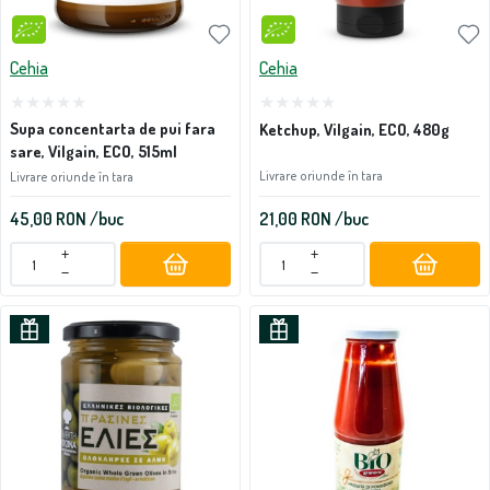
Cehia
Cehia
Supa concentarta de pui fara
Ketchup, Vilgain, ECO, 480g
sare, Vilgain, ECO, 515ml
Livrare oriunde în tara
Livrare oriunde în tara
45,00
RON
/buc
21,00
RON
/buc
+
+
−
−