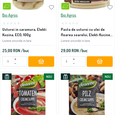
Bio Agros
Bio Agros
Usturoi in saramura, Elekti
Pasta de usturoi cu ulei de
Kuzina, ECO, 100g
floarea soarelui, Elekti Kucine,
ECO, 115g
Livrare oriunde in tara
Livrare oriunde in tara
25,00
RON
/buc
29,00
RON
/buc
+
+
−
−
NOU
NOU