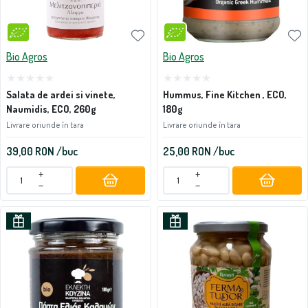
Bio Agros
Bio Agros
Salata de ardei si vinete,
Hummus, Fine Kitchen , ECO,
Naumidis, ECO, 260g
180g
Livrare oriunde în tara
Livrare oriunde în tara
39,00
RON
/buc
25,00
RON
/buc
+
+
−
−