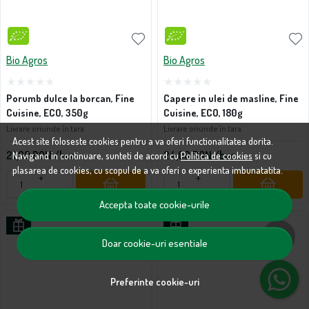
Bio Agros
Bio Agros
Porumb dulce la borcan, Fine
Capere in ulei de masline, Fine
Cuisine, ECO, 350g
Cuisine, ECO, 180g
Livrare oriunde în tara
Livrare oriunde în tara
Acest site foloseste cookies pentru a va oferi functionalitatea dorita.
21,00
RON
/buc
24,00
RON
/buc
Navigand in continuare, sunteti de acord cu
Politica de cookies
si cu
plasarea de cookies, cu scopul de a va oferi o experienta imbunatatita.
+
+
−
−
Accepta toate cookie-urile
Doar cookie-uri esentiale
Preferinte cookie-uri