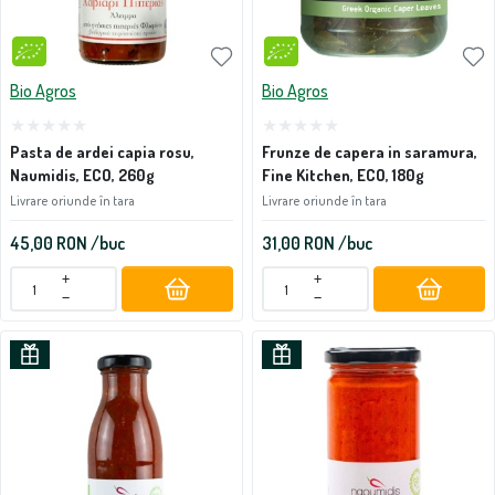
Bio Agros
Bio Agros
Pasta de ardei capia rosu,
Frunze de capera in saramura,
Naumidis, ECO, 260g
Fine Kitchen, ECO, 180g
Livrare oriunde în tara
Livrare oriunde în tara
45,00
RON
/buc
31,00
RON
/buc
+
+
−
−