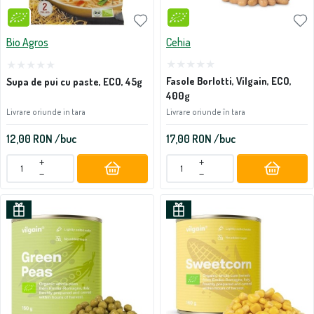
Bio Agros
Cehia
Fasole Borlotti, Vilgain, ECO,
Supa de pui cu paste, ECO, 45g
400g
Livrare oriunde in tara
Livrare oriunde în tara
12,00
RON
/buc
17,00
RON
/buc
+
+
−
−