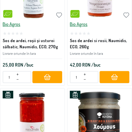
Bio Agros
Bio Agros
Sos de ardei, roșii și usturoi
Sos de ardei si rosii, Naumidis,
sălbatic, Naumidis, ECO, 270g
ECO, 260g
Livrare oriunde în tara
Livrare oriunde în tara
25,00
RON
/buc
42,00
RON
/buc
+
+
−
−