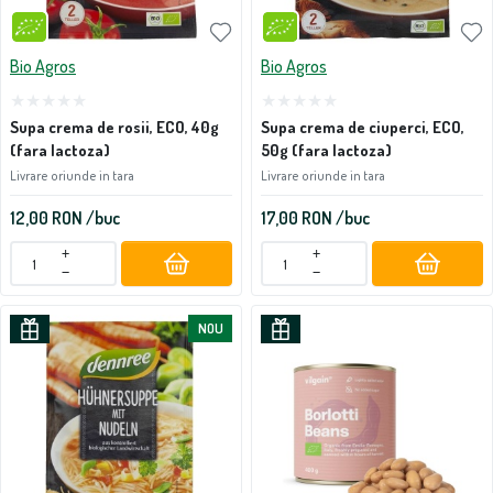
Bio Agros
Bio Agros
Supa crema de rosii, ECO, 40g
Supa crema de ciuperci, ECO,
(fara lactoza)
50g (fara lactoza)
Livrare oriunde in tara
Livrare oriunde in tara
12,00
RON
/buc
17,00
RON
/buc
+
+
−
−
NOU