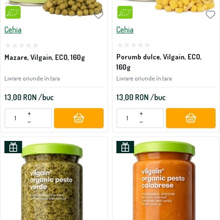
Cehia
Cehia
Porumb dulce, Vilgain, ECO,
Mazare, Vilgain, ECO, 160g
160g
Livrare oriunde în tara
Livrare oriunde în tara
13,00
RON
/buc
13,00
RON
/buc
+
+
−
−