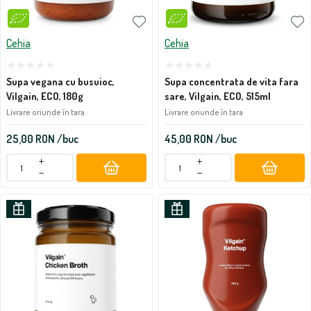
Cehia
Cehia
Supa vegana cu busuioc,
Supa concentrata de vita fara
Vilgain, ECO, 180g
sare, Vilgain, ECO, 515ml
Livrare oriunde în tara
Livrare oriunde în tara
25,00
RON
/buc
45,00
RON
/buc
+
+
−
−