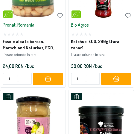
Pronat, Romania
Bio Agros
Fasole alba la borcan,
Ketchup, ECO, 290g (fara
Marschland Naturkos, ECO,
zahar)
330g
Livrare oriunde în tara
Livrare oriunde în tara
24,00
RON
/buc
39,00
RON
/buc
+
+
−
−