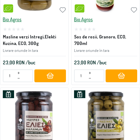
Bio Agros
Bio Agros
Masline verzi Intregi,Elekti
Sos de rosii, Granoro, ECO,
Kuzina, ECO, 300g
700ml
Livrare oriunde în tara
Livrare oriunde în tara
23,00
RON
/buc
23,00
RON
/buc
+
+
−
−