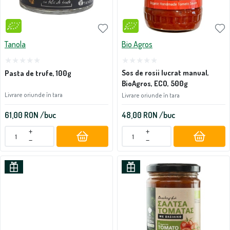
Tanola
Bio Agros
Sos de rosii lucrat manual,
Pasta de trufe, 100g
BioAgros, ECO, 500g
Livrare oriunde în tara
Livrare oriunde în tara
61,00
RON
/buc
48,00
RON
/buc
+
+
−
−