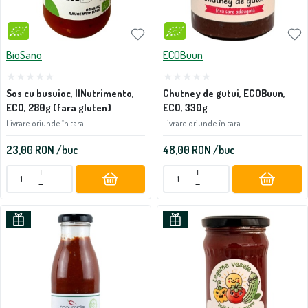
BioSano
ECOBuun
Sos cu busuioc, IlNutrimento,
Chutney de gutui, ECOBuun,
ECO, 280g (fara gluten)
ECO, 330g
Livrare oriunde în tara
Livrare oriunde în tara
23,00
RON
/buc
48,00
RON
/buc
+
+
−
−