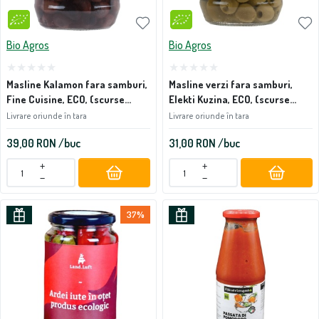
Bio Agros
Bio Agros
Masline Kalamon fara samburi,
Masline verzi fara samburi,
Fine Cuisine, ECO, (scurse
Elekti Kuzina, ECO, (scurse
400g) 670g
340g) 670g
Livrare oriunde în tara
Livrare oriunde în tara
39,00
RON
/buc
31,00
RON
/buc
+
+
−
−
37%