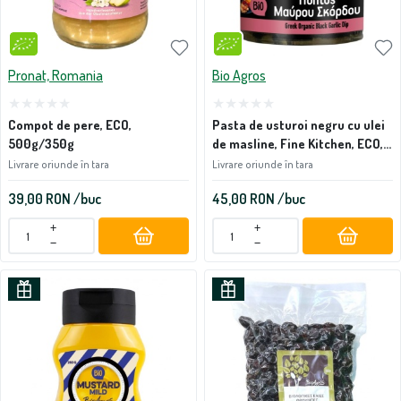
Pronat, Romania
Bio Agros
Compot de pere, ECO,
Pasta de usturoi negru cu ulei
500g/350g
de masline, Fine Kitchen, ECO,
100g
Livrare oriunde în tara
Livrare oriunde în tara
39,00
RON
/buc
45,00
RON
/buc
+
+
−
−