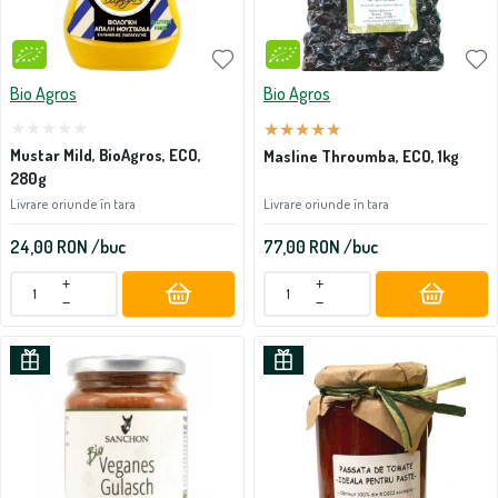
Bio Agros
Bio Agros
Mustar Mild, BioAgros, ECO,
Masline Throumba, ECO, 1kg
280g
Livrare oriunde în tara
Livrare oriunde în tara
24,00
RON
/buc
77,00
RON
/buc
+
+
−
−