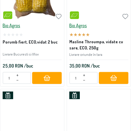
Bio Agros
Bio Agros
Masline Throumpa, vidate cu
Porumb fiert, ECO,vidat 2 buc
sare, ECO, 250g
Livrare Bucuresti si Ilfov
Livrare oriunde în tara
25,00
RON
/buc
35,00
RON
/buc
+
+
−
−