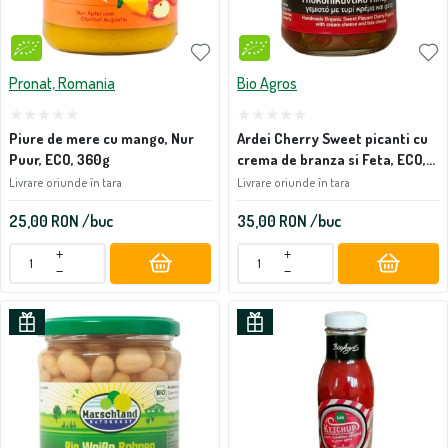
Pronat, Romania
Bio Agros
Piure de mere cu mango, Nur
Ardei Cherry Sweet picanti cu
Puur, ECO, 360g
crema de branza si Feta, ECO,
200g
Livrare oriunde în tara
Livrare oriunde în tara
25,00
RON
/buc
35,00
RON
/buc
+
+
−
−