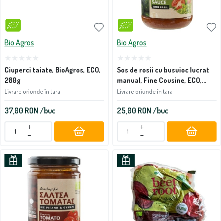
Bio Agros
Bio Agros
Ciuperci taiate, BioAgros, ECO,
Sos de rosii cu busuioc lucrat
280g
manual, Fine Cousine, ECO,
280g
Livrare oriunde în tara
Livrare oriunde în tara
37,00
RON
/buc
25,00
RON
/buc
+
+
−
−