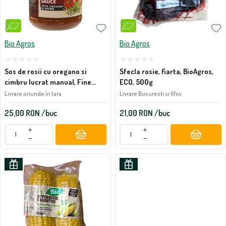
Bio Agros
Bio Agros
Sos de rosii cu oregano si
Sfecla rosie, fiarta, BioAgros,
cimbru lucrat manual, Fine
ECO, 500g
Cousine, ECO, 280g
Livrare oriunde în tara
Livrare Bucuresti si Ilfov
25,00
RON
/buc
21,00
RON
/buc
+
+
−
−