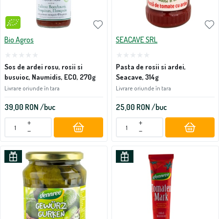
Bio Agros
SEACAVE SRL
Sos de ardei rosu, rosii si
Pasta de rosii si ardei,
busuioc, Naumidis, ECO, 270g
Seacave, 314g
Livrare oriunde în tara
Livrare oriunde în tara
39,00
RON
/buc
25,00
RON
/buc
+
+
−
−