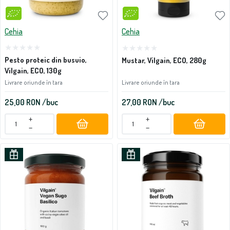
Cehia
Cehia
Pesto proteic din busuio,
Mustar, Vilgain, ECO, 280g
Vilgain, ECO, 130g
Livrare oriunde în tara
Livrare oriunde în tara
25,00
RON
/buc
27,00
RON
/buc
+
+
−
−