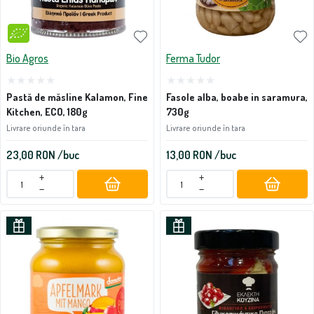
Bio Agros
Ferma Tudor
Pastă de măsline Kalamon, Fine
Fasole alba, boabe in saramura,
Kitchen, ECO, 180g
730g
Livrare oriunde în tara
Livrare oriunde în tara
23,00
RON
/buc
13,00
RON
/buc
+
+
−
−