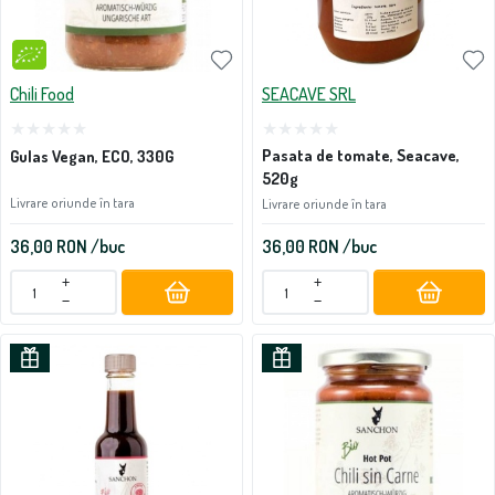
Chili Food
SEACAVE SRL
Pasata de tomate, Seacave,
Gulas Vegan, ECO, 330G
520g
Livrare oriunde în tara
Livrare oriunde în tara
36,00
RON
/buc
36,00
RON
/buc
+
+
−
−