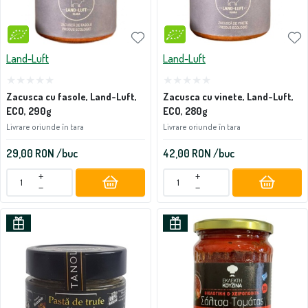
Land-Luft
Land-Luft
Zacusca cu fasole, Land-Luft,
Zacusca cu vinete, Land-Luft,
ECO, 290g
ECO, 280g
Livrare oriunde în tara
Livrare oriunde în tara
29,00
RON
/buc
42,00
RON
/buc
+
+
−
−