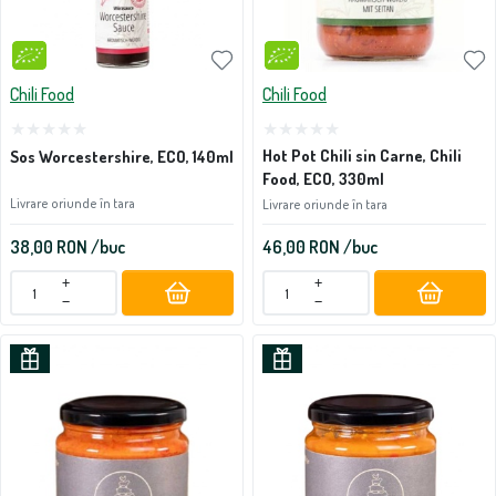
Chili Food
Chili Food
Hot Pot Chili sin Carne, Chili
Sos Worcestershire, ECO, 140ml
Food, ECO, 330ml
Livrare oriunde în tara
Livrare oriunde în tara
38,00
RON
/buc
46,00
RON
/buc
+
+
−
−