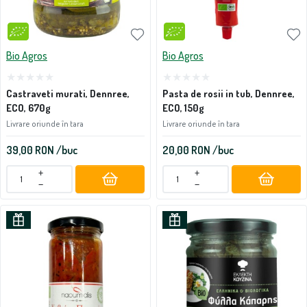
Bio Agros
Bio Agros
Castraveti murati, Dennree,
Pasta de rosii in tub, Dennree,
ECO, 670g
ECO, 150g
Livrare oriunde în tara
Livrare oriunde în tara
39,00
RON
/buc
20,00
RON
/buc
+
+
−
−