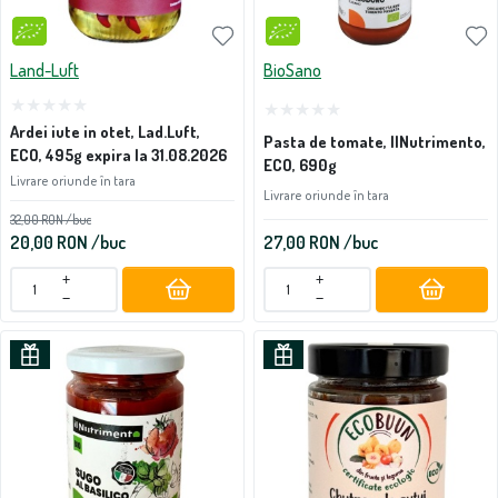
Land-Luft
BioSano
Ardei iute in otet, Lad.Luft,
Pasta de tomate, IlNutrimento,
ECO, 495g expira la 31.08.2026
ECO, 690g
Livrare oriunde în tara
Livrare oriunde în tara
32,00
RON
/buc
20,00
RON
/buc
27,00
RON
/buc
+
+
−
−