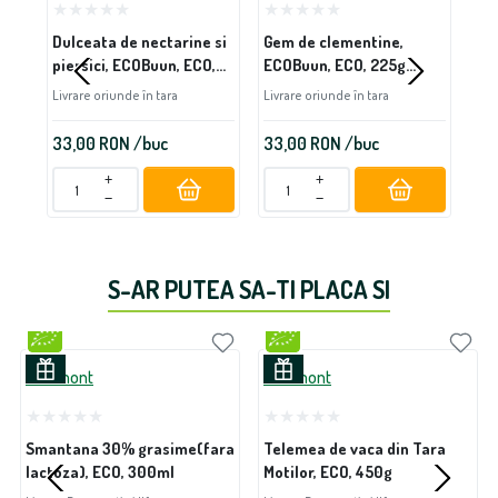
Dulceata de nectarine si
Gem de clementine,
Gem
piersici, ECOBuun, ECO,
ECOBuun, ECO, 225g
EC
200g (fara zahar)
(fara zahar)
(fa
Livrare oriunde în tara
Livrare oriunde în tara
Livr
33,00
RON
/buc
33,00
RON
/buc
33
+
+
−
−
S-AR PUTEA SA-TI PLACA SI
Lactmont
Lactmont
Smantana 30% grasime(fara
Telemea de vaca din Tara
lactoza), ECO, 300ml
Motilor, ECO, 450g