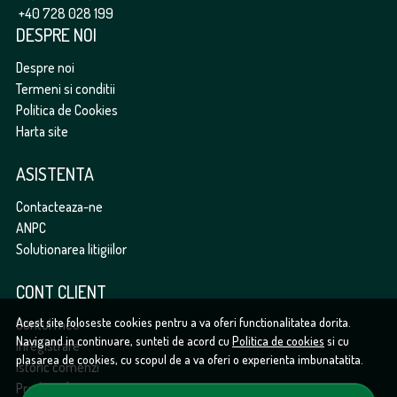
+40 728 028 199
DESPRE NOI
Despre noi
Termeni si conditii
Politica de Cookies
Harta site
ASISTENTA
Contacteaza-ne
ANPC
Solutionarea litigiilor
CONT CLIENT
Acest site foloseste cookies pentru a va oferi functionalitatea dorita.
Contul meu
Navigand in continuare, sunteti de acord cu
Politica de cookies
si cu
Inregistrare
plasarea de cookies, cu scopul de a va oferi o experienta imbunatatita.
Istoric comenzi
Produse favorite