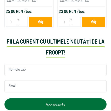
Livrare Bucuresti si Ilfov
Livrare Bucuresti si Ilfov
25,00
RON
/buc
23,00
RON
/buc
+
+
−
−
FII LA CURENT CU ULTIMELE NOUTĂȚI DE LA
FROOPT!
Numele tau
Email
Aboneaza-te