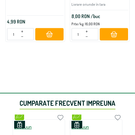
Livrare oriunde în tara
8,00
RON
/buc
4,99
RON
Prte/kg: 16,00
RON
+
+
−
−
CUMPARATE FRECVENT IMPREUNA
ECOBuun
ECOBuun
EC