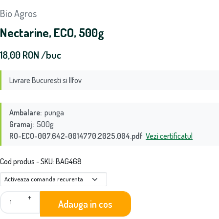
Bio Agros
Nectarine, ECO, 500g
18,00
RON
/buc
Livrare Bucuresti si Ilfov
Ambalare:
punga
Gramaj:
500g
RO-ECO-007.642-0014770.2025.004.pdf
Vezi certificatul
Cod produs - SKU
BAG468
+
Adauga in cos
−