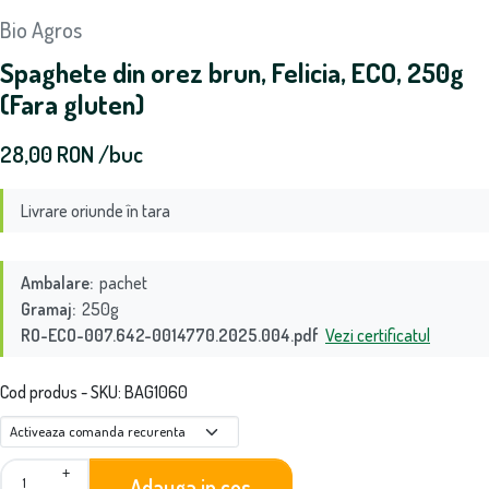
Bio Agros
Spaghete din orez brun, Felicia, ECO, 250g
(Fara gluten)
28,00
RON
/buc
Livrare oriunde în tara
Ambalare:
pachet
Gramaj:
250g
RO-ECO-007.642-0014770.2025.004.pdf
Vezi certificatul
Cod produs - SKU
BAG1060
+
Adauga in cos