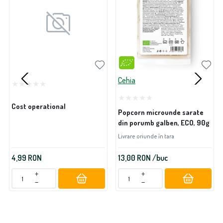
Cehia
Cost operational
Popcorn microunde sarate
din porumb galben, ECO, 90g
Livrare oriunde în tara
4,99
RON
13,00
RON
/buc
+
+
−
−