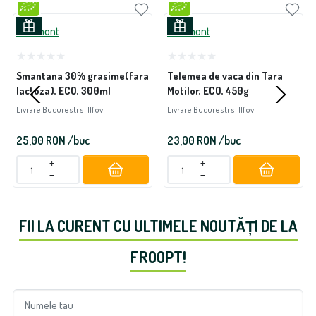
Lactmont
Lactmont
Smantana 30% grasime(fara
Telemea de vaca din Tara
lactoza), ECO, 300ml
Motilor, ECO, 450g
Livrare Bucuresti si Ilfov
Livrare Bucuresti si Ilfov
25,00
RON
/buc
23,00
RON
/buc
+
+
−
−
FII LA CURENT CU ULTIMELE NOUTĂȚI DE LA
FROOPT!
Numele tau