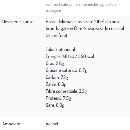
sunt verificate conform cerințelor agriculturii
ecologice
Descriere scurta
Paste delicioase, realizate 100% din orez
brun, bogate in fibre. Savurează-le cu sosul
tău preferat!
Tabel nutritional:
Energie: 1481 kJ / 350 kcal
Gras: 2,8g
Grăsime saturată: 0,7g
Carbon: 72g
Zahăr: 0,8g
Fibre comestibile: 3,2g
Proteină: 7,5g
Sare: 0.0g
Ambalare
pachet