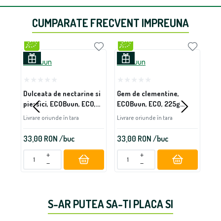
CUMPARATE FRECVENT IMPREUNA
ECOBuun
ECOBuun
EC
Dulceata de nectarine si
Gem de clementine,
Gem
piersici, ECOBuun, ECO,
ECOBuun, ECO, 225g
EC
200g (fara zahar)
(fara zahar)
(fa
Livrare oriunde în tara
Livrare oriunde în tara
Livr
33,00
RON
/buc
33,00
RON
/buc
33
+
+
−
−
S-AR PUTEA SA-TI PLACA SI