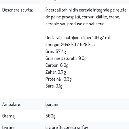
Descriere scurta
Încercați tahini din cereale integrale pe rețete
de pâine proaspătă, cornuri, clătite, crepe,
cereale sau produse de patiserie.
Declarație nutrițională per 100 g/ ml:
Energie: 2642 kJ / 629 kcal
Gras: 57.4g
Grăsime saturată: 9.0g
Carbon: 8.9g
Zahăr: 0.7g
Proteină: 19.3g
Sare: 0.1g
Ambalare
borcan
Gramaj
500g
Livrare
Livrare Bucuresti si Ilfov