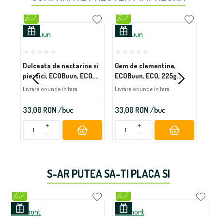
ECOBuun
ECOBuun
EC
Dulceata de nectarine si
Gem de clementine,
Gem
piersici, ECOBuun, ECO,
ECOBuun, ECO, 225g
EC
200g (fara zahar)
(fara zahar)
(fa
Livrare oriunde în tara
Livrare oriunde în tara
Livr
33,00
RON
/buc
33,00
RON
/buc
33
+
+
−
−
S-AR PUTEA SA-TI PLACA SI
Lactmont
Lactmont