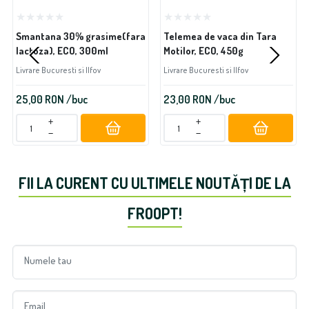
Smantana 30% grasime(fara
Telemea de vaca din Tara
lactoza), ECO, 300ml
Motilor, ECO, 450g
Livrare Bucuresti si Ilfov
Livrare Bucuresti si Ilfov
25,00
RON
/buc
23,00
RON
/buc
+
+
−
−
FII LA CURENT CU ULTIMELE NOUTĂȚI DE LA
FROOPT!
Numele tau
Email