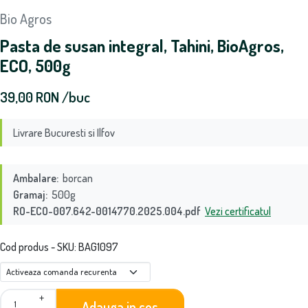
Bio Agros
Pasta de susan integral, Tahini, BioAgros,
ECO, 500g
39,00
RON
/buc
Livrare Bucuresti si Ilfov
Ambalare:
borcan
Gramaj:
500g
RO-ECO-007.642-0014770.2025.004.pdf
Vezi certificatul
Cod produs - SKU
BAG1097
+
Adauga in cos