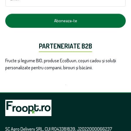
Aboneaza-te
PARTENERIATE B2B
Fructe și legume BIO, produse EcoBuun, coșuri cadou și soluții
personalizate pentru companii, birouri și băcănii.
SC Agro Delivery SRL, CUI RO43381839, J2022000066237