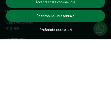
DESPRE NOI
Accepta toate cookie-urile
Despre noi
Doar cookie-uri esentiale
Termeni si conditii
Politica de Cookies
Harta site
Preferinte cookie-uri
ASISTENTA
Contacteaza-ne
ANPC
Solutionarea litigiilor
CONT CLIENT
Contul meu
Inregistrare
Istoric comenzi
Produse favorite
Metode de plata