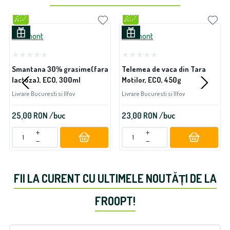
Lactmont
Lactmont
Smantana 30% grasime(fara
Telemea de vaca din Tara
lactoza), ECO, 300ml
Motilor, ECO, 450g
Livrare Bucuresti si Ilfov
Livrare Bucuresti si Ilfov
25,00
RON
/buc
23,00
RON
/buc
+
+
−
−
FII LA CURENT CU ULTIMELE NOUTĂȚI DE LA
FROOPT!