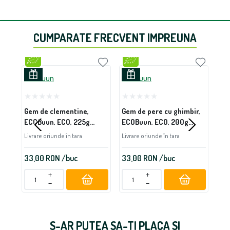
CUMPARATE FRECVENT IMPREUNA
ECOBuun
ECOBuun
Bio
Gem de clementine,
Gem de pere cu ghimbir,
Sfe
ECOBuun, ECO, 225g
ECOBuun, ECO, 200g
Bio
(fara zahar)
(fara zahar)
Livrare oriunde în tara
Livrare oriunde în tara
Livr
33,00
RON
/buc
33,00
RON
/buc
21
+
+
−
−
S-AR PUTEA SA-TI PLACA SI