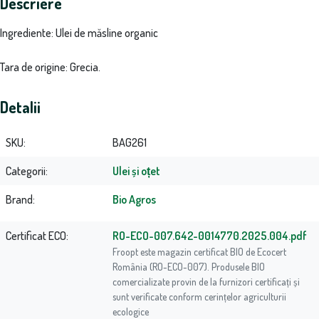
Descriere
Ingrediente: Ulei de măsline organic
Tara de origine: Grecia.
Detalii
SKU
BAG261
Categorii
Ulei și oțet
Brand
Bio Agros
Certificat ECO
RO-ECO-007.642-0014770.2025.004.pdf
Froopt este magazin certificat BIO de Ecocert
România (RO-ECO-007). Produsele BIO
comercializate provin de la furnizori certificați și
sunt verificate conform cerințelor agriculturii
ecologice