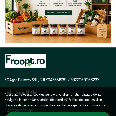
SC Agro Delivery SRL, CUI RO43381839, J2022000066237
Sediul social: Chitila
Acest site foloseste cookies pentru a va oferi functionalitatea dorita.
Catted Business Park, hala 4B, jud. Ilfov
Navigand in continuare, sunteti de acord cu
Politica de cookies
si cu
suport@froopt.ro
plasarea de cookies, cu scopul de a va oferi o experienta imbunatatita.
+40 728 028 199