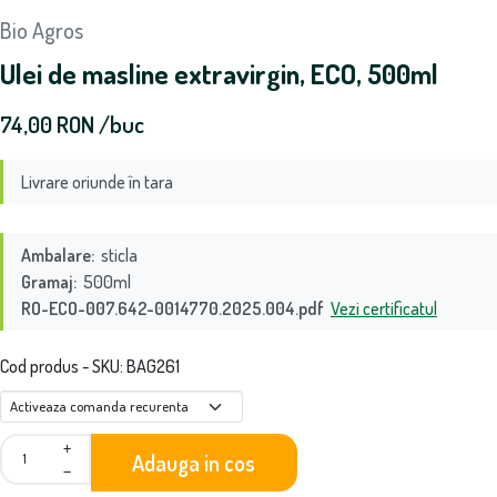
Bio Agros
Ulei de masline extravirgin, ECO, 500ml
74,00
RON
/buc
Livrare oriunde în tara
Ambalare:
sticla
Gramaj:
500ml
RO-ECO-007.642-0014770.2025.004.pdf
Vezi certificatul
Cod produs - SKU
BAG261
+
Adauga in cos
−