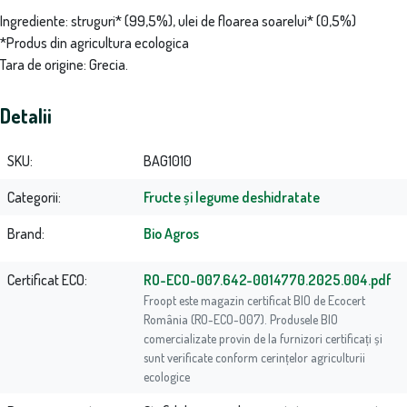
Ingrediente: struguri* (99,5%), ulei de floarea soarelui* (0,5%)
*Produs din agricultura ecologica
Tara de origine: Grecia.
Detalii
SKU
BAG1010
Categorii
Fructe și legume deshidratate
Brand
Bio Agros
Certificat ECO
RO-ECO-007.642-0014770.2025.004.pdf
Froopt este magazin certificat BIO de Ecocert
România (RO-ECO-007). Produsele BIO
comercializate provin de la furnizori certificați și
sunt verificate conform cerințelor agriculturii
ecologice