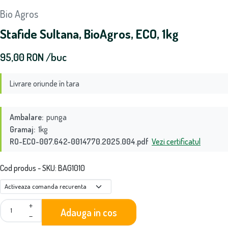
Bio Agros
Stafide Sultana, BioAgros, ECO, 1kg
95,00
RON
/buc
Livrare oriunde în tara
Ambalare:
punga
Gramaj:
1kg
RO-ECO-007.642-0014770.2025.004.pdf
Vezi certificatul
Cod produs - SKU
BAG1010
+
Adauga in cos
−