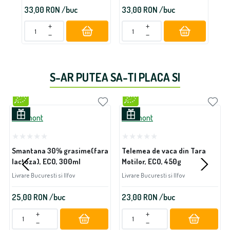
33,00
RON
/buc
33,00
RON
/buc
21
+
+
−
−
S-AR PUTEA SA-TI PLACA SI
Lactmont
Lactmont
Smantana 30% grasime(fara
Telemea de vaca din Tara
lactoza), ECO, 300ml
Motilor, ECO, 450g
Livrare Bucuresti si Ilfov
Livrare Bucuresti si Ilfov
25,00
RON
/buc
23,00
RON
/buc
+
+
−
−