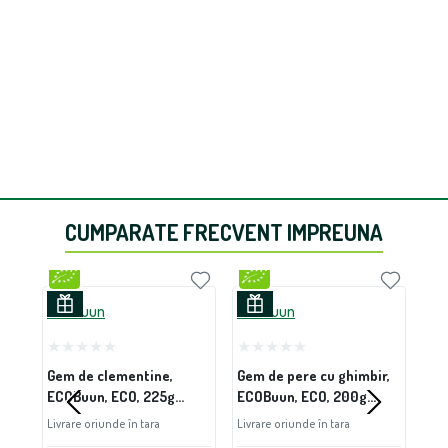
CUMPARATE FRECVENT IMPREUNA
ECOBuun
ECOBuun
Bio
Gem de clementine,
Gem de pere cu ghimbir,
Sfe
ECOBuun, ECO, 225g
ECOBuun, ECO, 200g
Bio
(fara zahar)
(fara zahar)
Livrare oriunde în tara
Livrare oriunde în tara
Livr