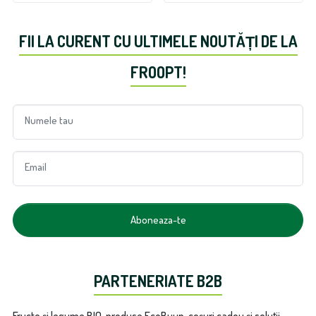
FII LA CURENT CU ULTIMELE NOUTĂȚI DE LA
FROOPT!
Numele tau
Email
Aboneaza-te
PARTENERIATE B2B
Fructe și legume BIO, produse EcoBuun, coșuri cadou și soluții