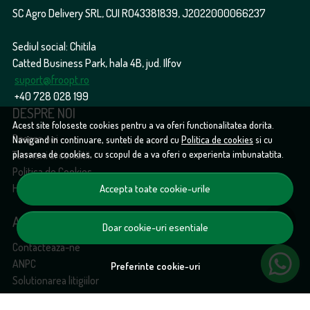
SC Agro Delivery SRL, CUI RO43381839, J2022000066237
Sediul social: Chitila
Catted Business Park, hala 4B, jud. Ilfov
suport@froopt.ro
+40 728 028 199
DESPRE NOI
Acest site foloseste cookies pentru a va oferi functionalitatea dorita.
Despre noi
Navigand in continuare, sunteti de acord cu
Politica de cookies
si cu
plasarea de cookies, cu scopul de a va oferi o experienta imbunatatita.
Termeni si conditii
Politica de Cookies
Harta site
Accepta toate cookie-urile
ASISTENTA
Doar cookie-uri esentiale
Contacteaza-ne
ANPC
Preferinte cookie-uri
Solutionarea litigiilor