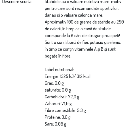
Descriere scurta
Stafidele au o valoare nutritiva mare, motiv
pentru care sunt recomandate sportivilor,
dar au si o valoare calorica mare.
Aproximativ 100 de grame de stafide au 250
de calorii, în timp ce o cană de stafide
corespunde la 8 căni de struguri proaspeți!
Sunt o sursă bună de fier, potasiu și seleniu,
în timp ce conțin vitaminele A și B și sunt
bogate în fibre.
Tabel nutritional:
Energie: 1325 kJ/ 312 kcal
Gras: 0,0 g
saturate: 0,0 g
Carbohidrați: 72,0 g
Zaharuri: 71,0 g
Fibre comestibile: 5,3 g
Proteine: 3,0 g
Sare: 0,08 g