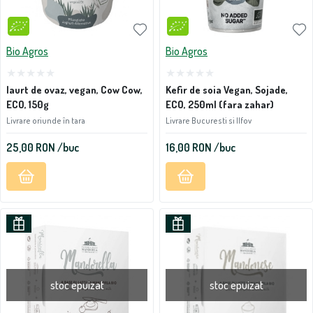
Bio Agros
Bio Agros
Iaurt de ovaz, vegan, Cow Cow,
Kefir de soia Vegan, Sojade,
ECO, 150g
ECO, 250ml (fara zahar)
Livrare oriunde în tara
Livrare Bucuresti si Ilfov
25,00
RON
/buc
16,00
RON
/buc
stoc epuizat
stoc epuizat