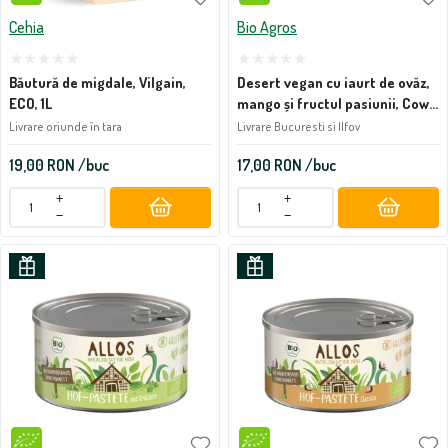
Cehia
Bio Agros
Băutură de migdale, Vilgain,
Desert vegan cu iaurt de ovăz,
ECO, 1L
mango și fructul pasiunii, Cow
Cow, ECO 150g
Livrare oriunde în tara
Livrare Bucuresti si Ilfov
19,00
RON
/buc
17,00
RON
/buc
+
+
−
−