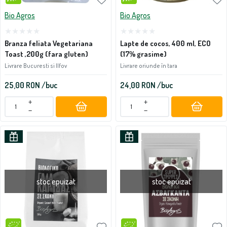
Bio Agros
Bio Agros
Branza feliata Vegetariana
Lapte de cocos, 400 ml, ECO
Toast ,200g (fara gluten)
(17% grasime)
Livrare Bucuresti si Ilfov
Livrare oriunde în tara
25,00
RON
/buc
24,00
RON
/buc
+
+
−
−
stoc epuizat
stoc epuizat