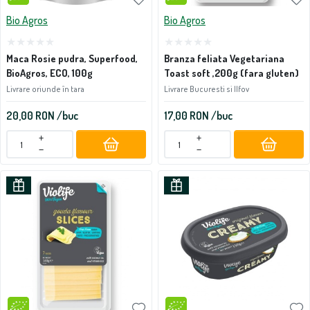
Bio Agros
Bio Agros
Maca Rosie pudra, Superfood,
Branza feliata Vegetariana
BioAgros, ECO, 100g
Toast soft ,200g (fara gluten)
Livrare oriunde în tara
Livrare Bucuresti si Ilfov
20,00
RON
/buc
17,00
RON
/buc
+
+
−
−