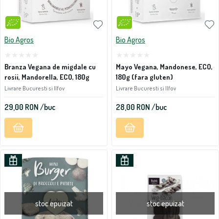
Bio Agros
Bio Agros
Branza Vegana de migdale cu
Mayo Vegana, Mandonese, ECO,
rosii, Mandorella, ECO, 180g
180g (fara gluten)
Livrare Bucuresti si Ilfov
Livrare Bucuresti si Ilfov
29,00
RON
/buc
28,00
RON
/buc
stoc epuizat
stoc epuizat