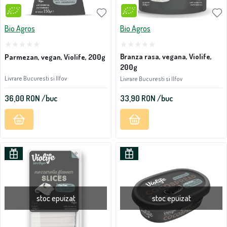
Bio Agros
Bio Agros
Branza rasa, vegana, Violife,
Parmezan, vegan, Violife, 200g
200g
Livrare Bucuresti si Ilfov
Livrare Bucuresti si Ilfov
36,00
RON
/buc
33,90
RON
/buc
stoc epuizat
stoc epuizat