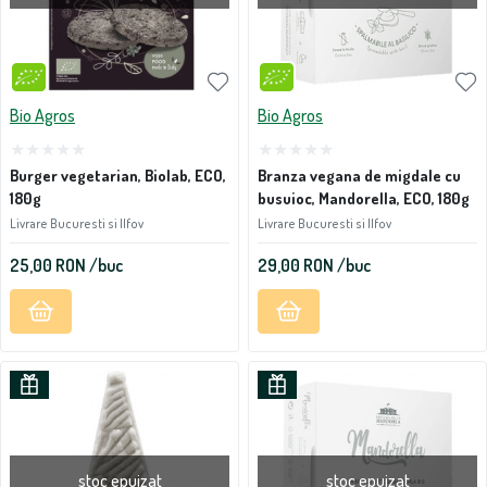
Bio Agros
Bio Agros
Burger vegetarian, Biolab, ECO,
Branza vegana de migdale cu
180g
busuioc, Mandorella, ECO, 180g
Livrare Bucuresti si Ilfov
Livrare Bucuresti si Ilfov
25,00
RON
/buc
29,00
RON
/buc
stoc epuizat
stoc epuizat