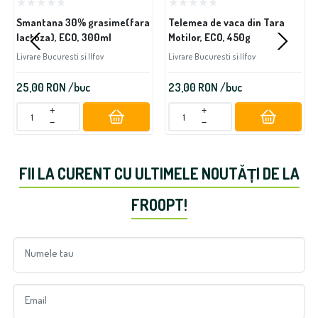
Smantana 30% grasime(fara
Telemea de vaca din Tara
lactoza), ECO, 300ml
Motilor, ECO, 450g
Livrare Bucuresti si Ilfov
Livrare Bucuresti si Ilfov
25,00
RON
/buc
23,00
RON
/buc
+
+
−
−
FII LA CURENT CU ULTIMELE NOUTĂȚI DE LA
FROOPT!
Numele tau
Email