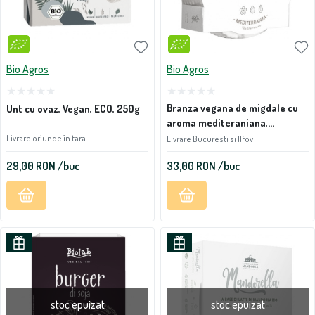
Bio Agros
Bio Agros
Branza vegana de migdale cu
Unt cu ovaz, Vegan, ECO, 250g
aroma mediteraniana,
Mandorella, ECO, 200g
Livrare oriunde în tara
Livrare Bucuresti si Ilfov
29,00
RON
/buc
33,00
RON
/buc
stoc epuizat
stoc epuizat