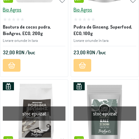
Bio Agros
Bio Agros
Bautura de cocos pudra,
Pudra de Ginseng, Superfood,
BioAgros, ECO, 200g
ECO, 100g
Livrare oriunde în tara
Livrare oriunde în tara
32,00
RON
/buc
23,00
RON
/buc
stoc epuizat
stoc epuizat