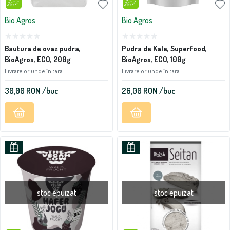
Bio Agros
Bio Agros
Bautura de ovaz pudra,
Pudra de Kale, Superfood,
BioAgros, ECO, 200g
BioAgros, ECO, 100g
Livrare oriunde în tara
Livrare oriunde în tara
30,00
RON
/buc
26,00
RON
/buc
stoc epuizat
stoc epuizat