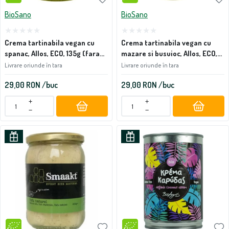
BioSano
BioSano
Crema tartinabila vegan cu
Crema tartinabila vegan cu
spanac, Allos, ECO, 135g (fara
mazare si busuioc, Allos, ECO,
gluten)
135g (fara gluten)
Livrare oriunde în tara
Livrare oriunde în tara
29,00
RON
/buc
29,00
RON
/buc
+
+
−
−