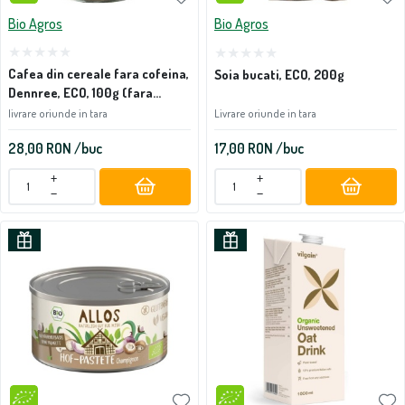
Bio Agros
Bio Agros
Cafea din cereale fara cofeina,
Soia bucati, ECO, 200g
Dennree, ECO, 100g (fara
lactoza)
Livrare oriunde in tara
livrare oriunde in tara
28,00
RON
/buc
17,00
RON
/buc
+
+
−
−