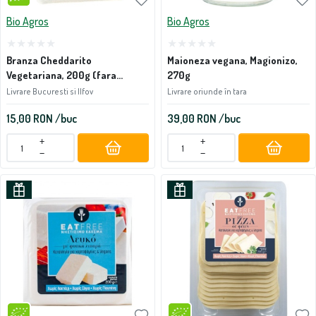
Bio Agros
Bio Agros
Branza Cheddarito
Maioneza vegana, Magionizo,
Vegetariana, 200g (fara
270g
gluten)
Livrare Bucuresti si Ilfov
Livrare oriunde în tara
15,00
RON
/buc
39,00
RON
/buc
+
+
−
−