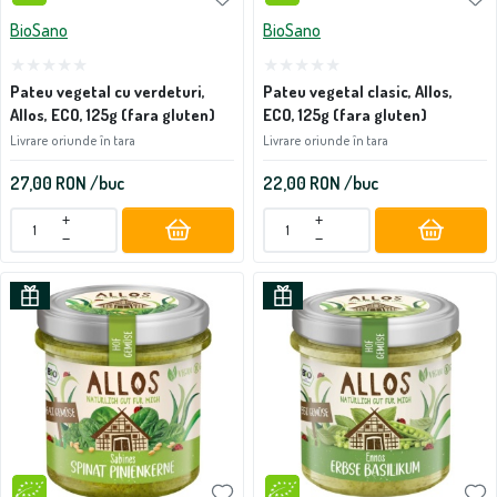
BioSano
BioSano
Pateu vegetal cu verdeturi,
Pateu vegetal clasic, Allos,
Allos, ECO, 125g (fara gluten)
ECO, 125g (fara gluten)
Livrare oriunde în tara
Livrare oriunde în tara
27,00
RON
/buc
22,00
RON
/buc
+
+
−
−