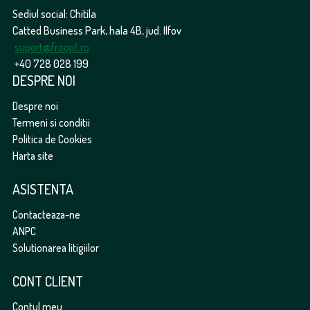
SC Agro Delivery SRL, CUI RO43381839, J2022000066237
Sediul social: Chitila
Catted Business Park, hala 4B, jud. Ilfov
suport@froopt.ro
+40 728 028 199
DESPRE NOI
Despre noi
Termeni si conditii
Politica de Cookies