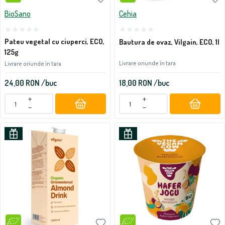
BioSano
Cehia
Pateu vegetal cu ciuperci, ECO,
Bautura de ovaz, Vilgain, ECO, 1l
125g
Livrare oriunde în tara
Livrare oriunde în tara
24,00
RON
/buc
18,00
RON
/buc
+
+
−
−