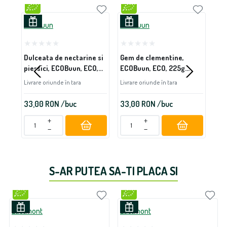
ECOBuun
ECOBuun
EC
Dulceata de nectarine si
Gem de clementine,
Gem
piersici, ECOBuun, ECO,
ECOBuun, ECO, 225g
EC
200g (fara zahar)
(fara zahar)
(fa
Livrare oriunde în tara
Livrare oriunde în tara
Livr
33,00
RON
/buc
33,00
RON
/buc
33
+
+
−
−
S-AR PUTEA SA-TI PLACA SI
Lactmont
Lactmont