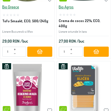
Bio Greece
Bio Agros
Crema de cocos 22%, ECO,
Tofu Smaakt, ECO, 500/240g
400g
Livrare Bucuresti si Ilfov
Livrare oriunde în tara
29,00
RON
/buc
27,00
RON
/buc
+
+
−
−