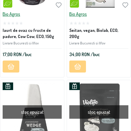
Bio Agros
Bio Agros
Iaurt de ovaz cu fructe de
Seitan, vegan, Biolab, ECO,
padure, Cow Cow, ECO, 150g
200g
Livrare Bucuresti si Ilfov
Livrare Bucuresti si Ilfov
17,00
RON
/buc
34,00
RON
/buc
stoc epuizat
stoc epuizat