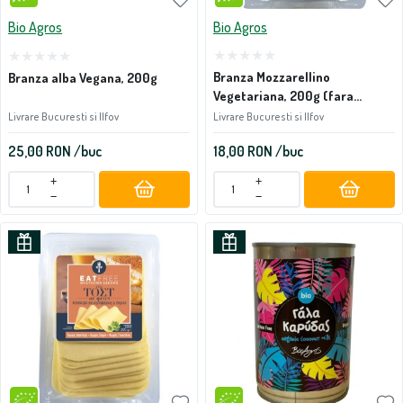
Bio Agros
Bio Agros
Branza Mozzarellino
Branza alba Vegana, 200g
Vegetariana, 200g (fara
gluten)
Livrare Bucuresti si Ilfov
Livrare Bucuresti si Ilfov
25,00
RON
/buc
18,00
RON
/buc
+
+
−
−