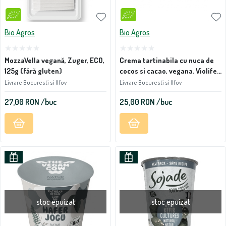
Bio Agros
Bio Agros
MozzaVella vegană, Zuger, ECO,
Crema tartinabila cu nuca de
125g (fără gluten)
cocos si cacao, vegana, Violife,
150g
Livrare Bucuresti si Ilfov
Livrare Bucuresti si Ilfov
27,00
RON
/buc
25,00
RON
/buc
stoc epuizat
stoc epuizat